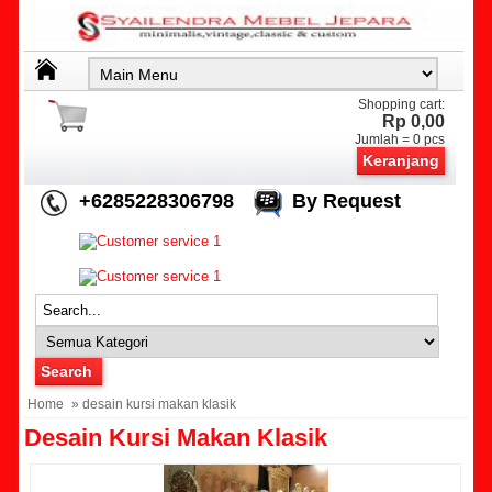
Shopping cart:
Rp 0,00
Jumlah =
0
pcs
Keranjang
+6285228306798
By Request
Home
» desain kursi makan klasik
Desain Kursi Makan Klasik