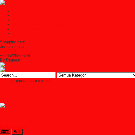
Home
TENTANG KAMI
Kontak Kami
Cara Pembelian Di Syailendra Mebel
Cara Pembayaran
Ketentuan Layanan
Shopping cart:
Jumlah =
pcs
Keranjang
+6285228306798
By Request
Home
» ayunan jati minimalis
ayunan jati minimalis
Ayunan Kayu Jati Jepara
Rp (hubungi cs)
Detail
Beli