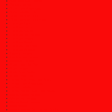
Bale Bale Atau Daybed
Bangku Taman
Bufet Hias (Pajangan)
Bufet Televisi (TV)
Dipan Tempat Tidur
Dipan Tempat Tidur Anak
Furniture Cafe
Furniture Decor
Furniture Garden
Furniture Jati Jepara
Furniture Jepara
Furniture Klasik
Furniture Trembesi
Furniture Vintage
Gazebo Jepara
Gebyok Jati Jepara
Kerajinan Jepara
Kursi Cafe Dan Bar
Kursi Jepara
Kursi Sofa Santai
Kusen Pintu Jati
Lemari Buku Atau Rak Buku
Lemari Hias (Pajangan)
Lemari Pakaian
Lemari Sepatu Atau Rak Sepatu
Mebel Gereja Jepara
Mebel Jati Jepara
Mebel Klasik Jepara
Meja Belajar
Meja Console Dan Cermin Dinding