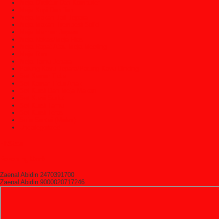
Meja Direktur Dan Komputer
Meja Kopi Dan Teh
Meja Makan Jati Jepara
Meja Makan Trembesi Solid
Meja Marmer Jepara
Meja Nakas/Meja Hias
Meja Rapat Atau Meja Meeting
Meja Rias
Meja Tamu Jepara
Patung Kayu Jepara/Patung Kayu Dinding
Set Kamar Tidur
Set Kamar Tidur Anak
Set Kursi Dan Meja Makan
Set Kursi Sudut
Set Kursi Tamu
Set Kursi Teras
Sofa Santai (Malas)
Uncategorized
HitState
Rekening Bank
Zaenal Abidin 2470391700
Zaenal Abidin 9000020717246