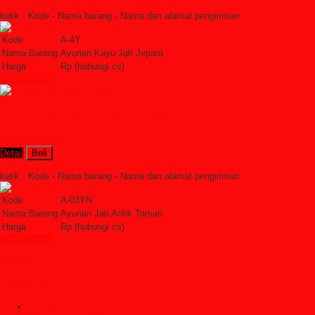
Order Sekarang »
SMS : +6285228306798
ketik : Kode - Nama barang - Nama dan alamat pengiriman
Kode
A-4Y
Nama Barang
Ayunan Kayu Jati Jepara
Harga
Rp (hubungi cs)
Lihat Detail »
Ayunan Jati Antik Taman
Rp (hubungi cs)
Detail
Beli
Order Sekarang »
SMS : +6285228306798
ketik : Kode - Nama barang - Nama dan alamat pengiriman
Kode
A-03YN
Nama Barang
Ayunan Jati Antik Taman
Harga
Rp (hubungi cs)
Lihat Detail »
Kategori
Categories
Ayunan